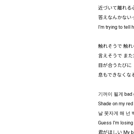
近づいて離れる
答えなんかない
I’m trying to tell 
触れそうで 触
言えそうで ま
目が合うたびに
息もできなくな
기꺼이 될게 bad
Shade on m
날 못자게 
Guess I’m losing 
君がほしい My bad