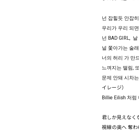
넌 잡힐듯 안잡
우리가 우리 되면
넌 BAD GIRL
널 쫓아가는 술래
너의 허리 가 
느껴지는 떨림, 또
문제 안돼 시차
イレージ）
Billie Eilish
君しか見えなく
視線の奥へ 奪われる