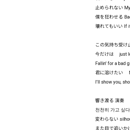
止められない My h
僕を狂わせる Bad 
壊れてもいい If it's
この気持ち受け
今だけは just lo
Fallin' for a bad gi
君に溶けたい My b
I’ll show you, s
響き渡る 演奏
천천히 가고 싶다
変わらない silhou
また目で追いか