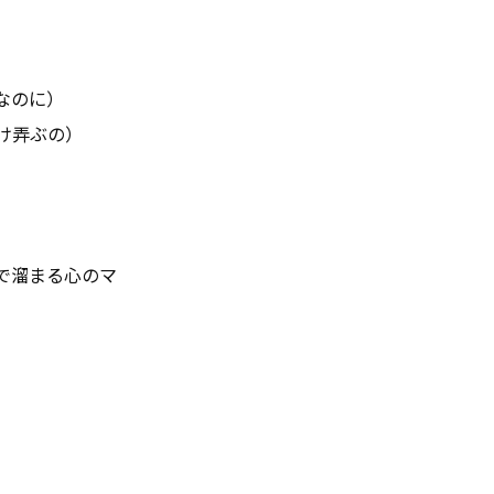
高なのに）
れだけ弄ぶの）
げで溜まる心のマ