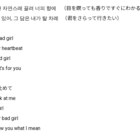
 난 자연스레 끌려 너의 향에 （目を瞑っても香りですぐにわか
 있어, 그 담은 내가 탈 차례 （君をさらって行きたい）
 girl
eartbeat
girl
 for you
止めて
 at me
rl
d girl
how you what I mean