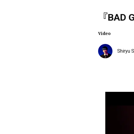
『BAD G
Video
Shiryu 