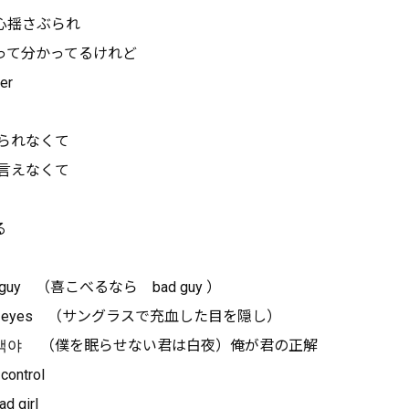
心揺さぶられ
って分かってるけれど
her
れられなくて
た言えなくて
る
 guy （喜こべるなら bad guy ）
y red eyes （サングラスで充血した目を隠し）
해 넌 백야 （僕を眠らせない君は白夜）俺が君の
control
 girl