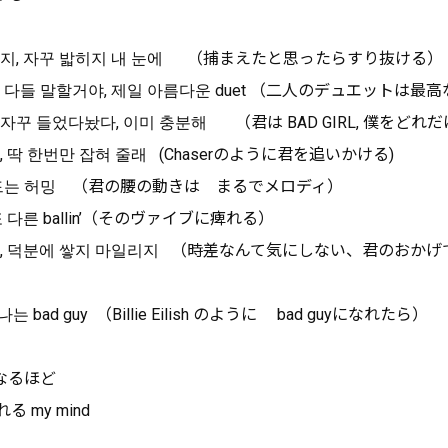
히지, 자꾸 밟히지 내 눈에 （捕まえたと思ったらすり抜ける）
 다들 말할거야, 제일 아름다운 duet （二人のデュエットは最
, 날 자꾸 들었다놨다, 이미 충분해 （君は BAD GIRL, 僕をど
, 딱 한번만 잡혀 줄래 (Chaserのように君を追いかける)
만드는 허밍 （君の腰の動きは まるでメロディ）
 다른 ballin’（そのヴァイブに痺れる）
는, 덕분에 쌓지 마일리지 （時差なんて気にしない、君のおか
 처럼 나는 bad guy （Billie Eilish のように bad guyになれたら）
なるほど
 my mind