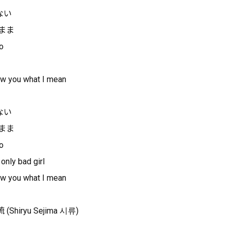
ない
まま
o
how you what I mean
ない
まま
o
only bad girl
how you what I mean
琉 (Shiryu Sejima 시류)