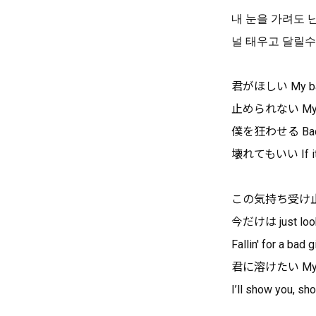
내 눈을 가려도
널 태우고 달릴수
君がほしい My bad
止められない My h
僕を狂わせる Bad 
壊れてもいい If it's
この気持ち受け
今だけは just look
Fallin' for a bad gi
君に溶けたい My ba
I’ll show you, s