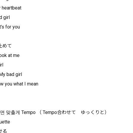
eartbeat
girl
 for you
止めて
ok at me
rl
ad girl
how you what I mean
면 맞출게 Tempo （ Tempo合わせて ゆっくりと）
ette
ける