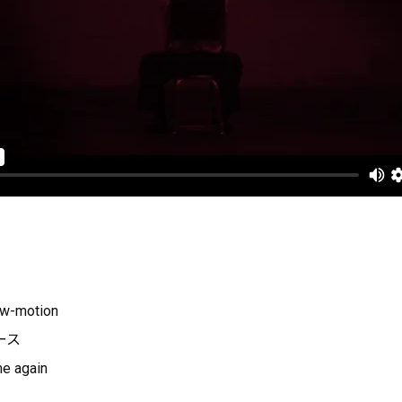
w-motion
ース
me again